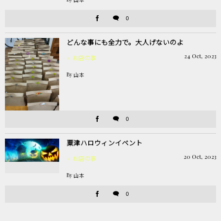
山本
0
どんな事にも全力で。大人げないのよ
24
Oct
,
2023
お店の事
By
山本
0
粟津ハロウィンイベント
20
Oct
,
2023
お店の事
By
山本
0