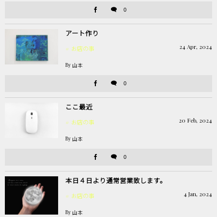
0
アート作り
24
Apr
,
2024
お店の事
By
山本
0
ここ最近
20
Feb
,
2024
お店の事
By
山本
0
本日４日より通常営業致します。
4
Jan
,
2024
お店の事
By
山本