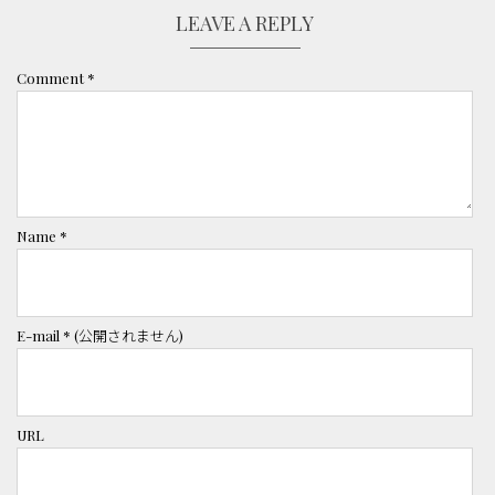
LEAVE A REPLY
Comment
*
Name
*
E-mail
*
(公開されません)
URL