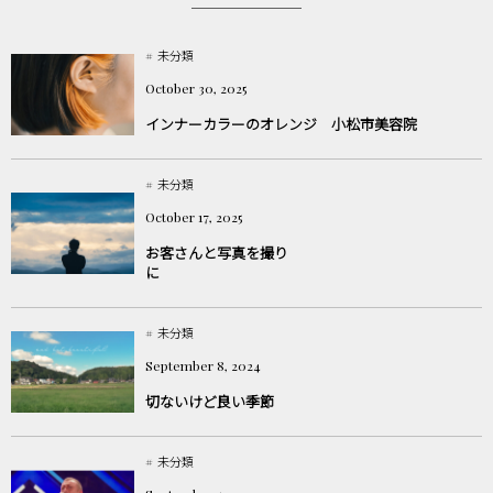
未分類
October
30
,
2025
インナーカラーのオレンジ 小松市美容院
未分類
October
17
,
2025
お客さんと写真を撮り
に
未分類
September
8
,
2024
切ないけど良い季節
未分類